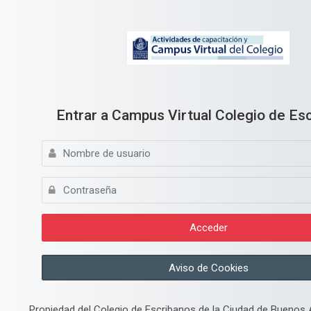
Skip to navigation
Skip to search form
Skip to login form
Skip to footer
Salta al contenido principal
Entrar a Campus Virtual Colegio de Es
Nombre de usuario
Contraseña
Acceder
Aviso de Cookies
Propiedad del Colegio de Escribanos de la Ciudad de Buenos A