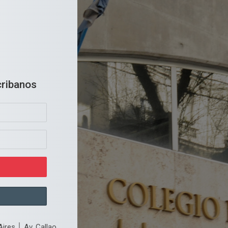
cribanos
ires │ Av. Callao